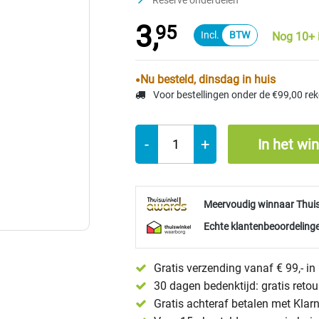
Reserve onderdelen
3,
95
Nog 10+ 
Nu besteld, dinsdag in huis
Voor bestellingen onder de €99,00 re
-
+
In het wi
Meervoudig winnaar Thui
Echte klantenbeoordelinge
Gratis verzending vanaf € 99,- i
30 dagen bedenktijd: gratis reto
Gratis achteraf betalen met Klar