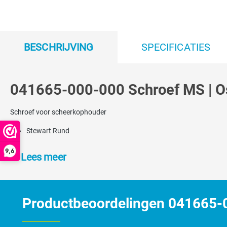
BESCHRIJVING
SPECIFICATIES
041665-000-000 Schroef MS | O
Schroef voor scheerkophouder
Stewart Rund
9,6
Lees meer
Productbeoordelingen 041665-0