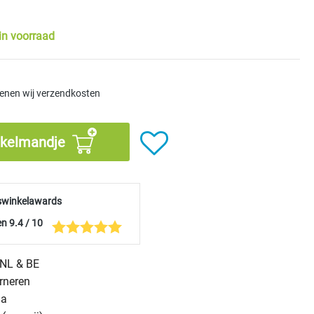
in voorraad
kenen wij verzendkosten
nkelmandje
swinkelawards
n 9.4 / 10
n NL & BE
urneren
na