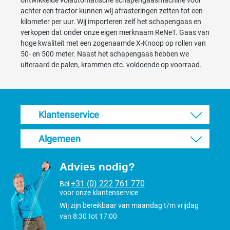
ontwikkelde volautomatische schapengaasmachine voor
achter een tractor kunnen wij afrasteringen zetten tot een
kilometer per uur. Wij importeren zelf het schapengaas en
verkopen dat onder onze eigen merknaam ReNeT. Gaas van
hoge kwaliteit met een zogenaamde X-Knoop op rollen van
50- en 500 meter. Naast het schapengaas hebben we
uiteraard de palen, krammen etc. voldoende op voorraad.
Klantenservice
Algemeen
Advies nodig?
+31 (0) 222 761 770
Bel
voor onze klantenservice
Wij zijn bereikbaar van maandag t/m vrijdag
van 8:30 tot 17:00