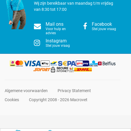
Wij zijn bereikbaar van maandag t/m vrijdag
van 8:30 tot 17:00
Mail ons
Facebook
Voor hulp en
Stel jouw vraag
advies
Instagram
Stel jouw vraag
Algemene voorwaarden
Privacy Statement
Cookies
Copyright 2008 - 2026 Macrovet