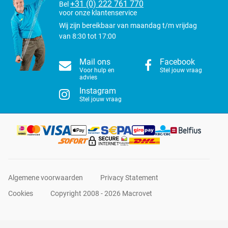
+31 (0) 222 761 770
Bel
voor onze klantenservice
Wij zijn bereikbaar van maandag t/m vrijdag
van 8:30 tot 17:00
Mail ons
Facebook
Voor hulp en
Stel jouw vraag
advies
Instagram
Stel jouw vraag
Algemene voorwaarden
Privacy Statement
Cookies
Copyright 2008 - 2026 Macrovet