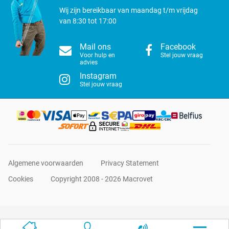
Wij zijn bereikbaar van maandag t/m vrijdag
van 8:30 tot 17:00
Mail ons
Facebook
Voor hulp en
Stel jouw vraag
advies
Instagram
Stel jouw vraag
Algemene voorwaarden
Privacy Statement
Cookies
Copyright 2008 - 2026 Macrovet