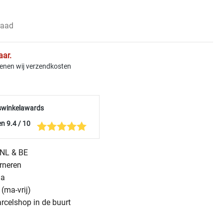
raad
aar.
kenen wij verzendkosten
swinkelawards
n 9.4 / 10
n NL & BE
urneren
na
(ma-vrij)
arcelshop in de buurt