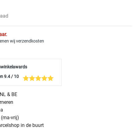
raad
aar.
kenen wij verzendkosten
swinkelawards
n 9.4 / 10
n NL & BE
urneren
na
(ma-vrij)
arcelshop in de buurt