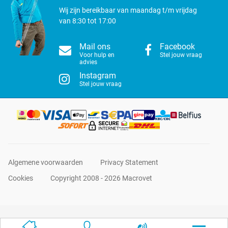
Wij zijn bereikbaar van maandag t/m vrijdag
van 8:30 tot 17:00
Mail ons
Facebook
Voor hulp en
Stel jouw vraag
advies
Instagram
Stel jouw vraag
Algemene voorwaarden
Privacy Statement
Cookies
Copyright 2008 - 2026 Macrovet