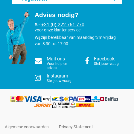
Advies nodig?
+31 (0) 222 761 770
Bel
voor onze klantenservice
Wij zijn bereikbaar van maandag t/m vrijdag
van 8:30 tot 17:00
Mail ons
Facebook
Voor hulp en
Stel jouw vraag
advies
Instagram
Stel jouw vraag
Algemene voorwaarden
Privacy Statement