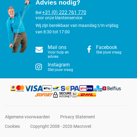
Advies nodig?
+31 (0) 222 761 770
Bel
voor onze klantenservice
Wij zijn bereikbaar van maandag t/m vrijdag
van 8:30 tot 17:00
Mail ons
Facebook
Voor hulp en
Stel jouw vraag
advies
Instagram
Stel jouw vraag
Algemene voorwaarden
Privacy Statement
Cookies
Copyright 2008 - 2026 Macrovet