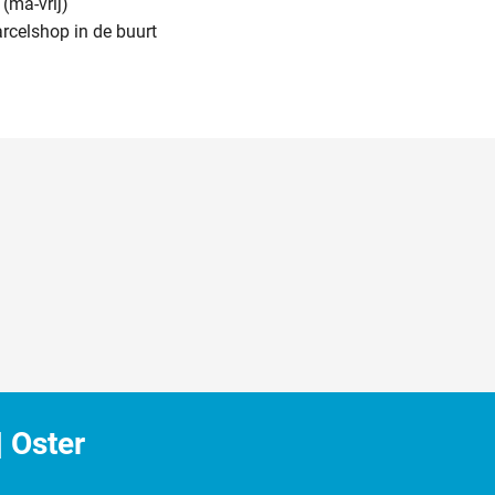
(ma-vrij)
arcelshop in de buurt
 Oster