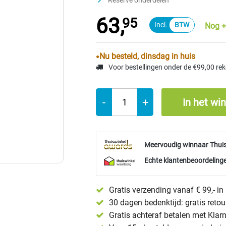
Reserve onderdelen
63,
95
Nog +
Nu besteld, dinsdag in huis
Voor bestellingen onder de €99,00 re
-
+
In het wi
Meervoudig winnaar Thui
Echte klantenbeoordelinge
Gratis verzending vanaf € 99,- i
30 dagen bedenktijd: gratis reto
Gratis achteraf betalen met Klar