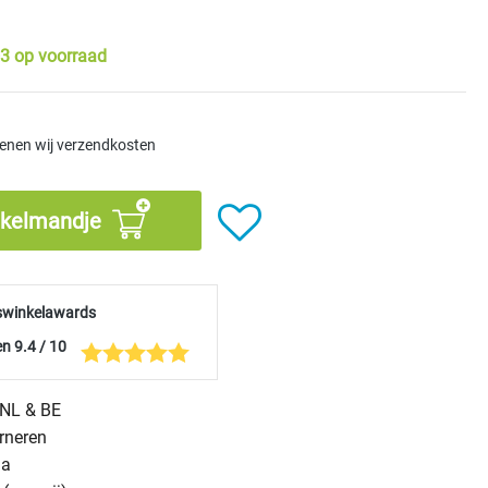
3 op voorraad
kenen wij verzendkosten
nkelmandje
swinkelawards
n 9.4 / 10
n NL & BE
urneren
na