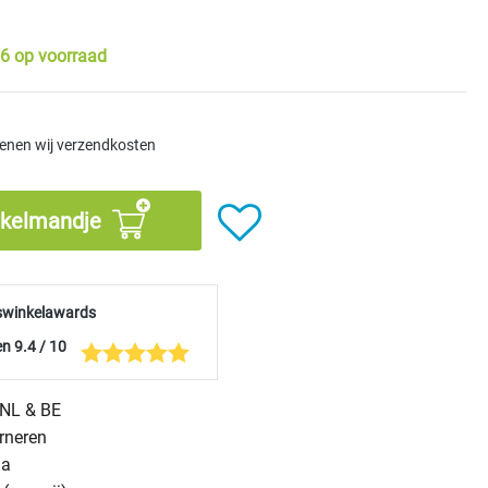
6 op voorraad
kenen wij verzendkosten
nkelmandje
swinkelawards
n 9.4 / 10
n NL & BE
urneren
na