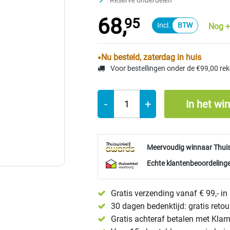
Reserve onderdelen
68,
95
Nog +
Nu besteld, zaterdag in huis
Voor bestellingen onder de €99,00 re
-
+
In het wi
Meervoudig winnaar Thui
Echte klantenbeoordelinge
Gratis verzending vanaf € 99,- i
30 dagen bedenktijd: gratis reto
Gratis achteraf betalen met Klar