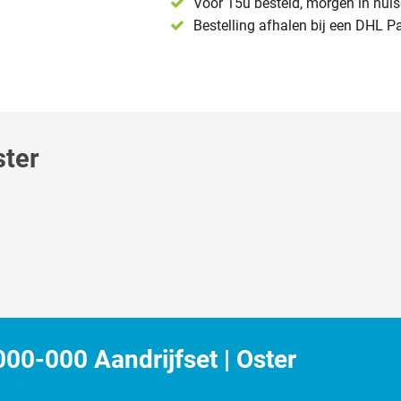
Voor 15u besteld, morgen in huis 
Bestelling afhalen bij een DHL P
ster
0-000 Aandrijfset | Oster