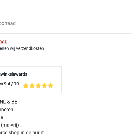
voorraad
aar.
kenen wij verzendkosten
swinkelawards
n 9.4 / 10
n NL & BE
urneren
na
(ma-vrij)
arcelshop in de buurt