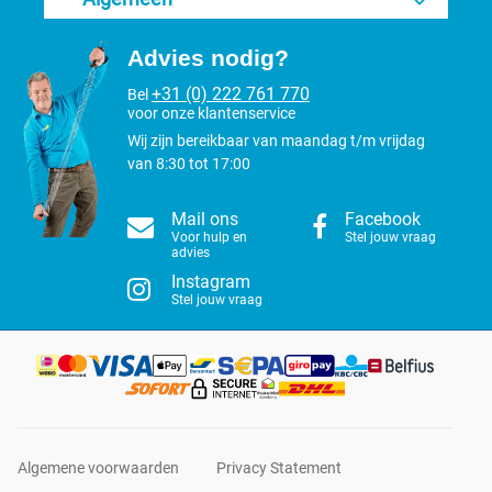
Advies nodig?
+31 (0) 222 761 770
Bel
voor onze klantenservice
Wij zijn bereikbaar van maandag t/m vrijdag
van 8:30 tot 17:00
Mail ons
Facebook
Voor hulp en
Stel jouw vraag
advies
Instagram
Stel jouw vraag
Algemene voorwaarden
Privacy Statement