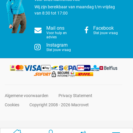
Wij zijn bereikbaar van maandag t/m vrijdag
van 8:30 tot 17:00
Mail ons
Facebook
Voor hulp en
Stel jouw vraag
advies
Instagram
Stel jouw vraag
Algemene voorwaarden
Privacy Statement
Cookies
Copyright 2008 - 2026 Macrovet