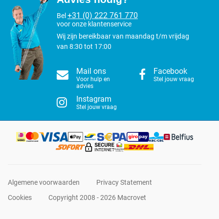
+31 (0) 222 761 770
Bel
voor onze klantenservice
Wij zijn bereikbaar van maandag t/m vrijdag
van 8:30 tot 17:00
Mail ons
Facebook
Voor hulp en
Stel jouw vraag
advies
Instagram
Stel jouw vraag
Algemene voorwaarden
Privacy Statement
Cookies
Copyright 2008 - 2026 Macrovet