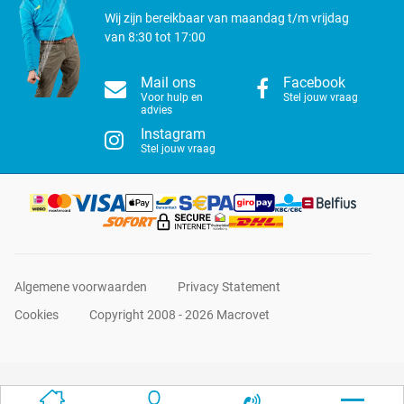
Wij zijn bereikbaar van maandag t/m vrijdag
van 8:30 tot 17:00
Mail ons
Facebook
Voor hulp en
Stel jouw vraag
advies
Instagram
Stel jouw vraag
Algemene voorwaarden
Privacy Statement
Cookies
Copyright 2008 - 2026 Macrovet