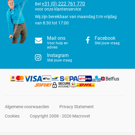
+31 (0) 222 761 770
Bel
voor onze klantenservice
Wij zijn bereikbaar van maandag t/m vrijdag
van 8:30 tot 17:00
Mail ons
Facebook
Voor hulp en
Stel jouw vraag
advies
Instagram
Stel jouw vraag
Algemene voorwaarden
Privacy Statement
Cookies
Copyright 2008 - 2026 Macrovet