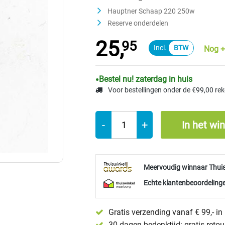
Hauptner Schaap 220 250w
Reserve onderdelen
25,
95
Nog +
Bestel nu! zaterdag in huis
Voor bestellingen onder de €99,00 re
-
+
In het wi
Meervoudig winnaar Thui
Echte klantenbeoordelinge
Gratis verzending vanaf € 99,- i
30 dagen bedenktijd: gratis reto