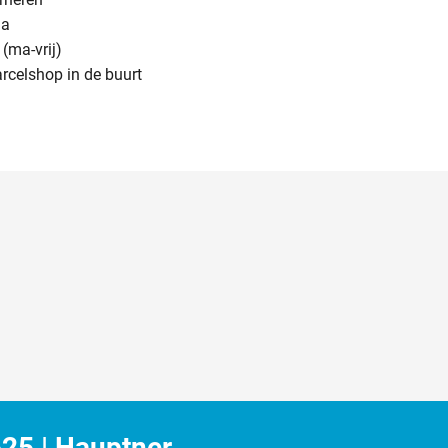
na
(ma-vrij)
arcelshop in de buurt
25 | Hauptner