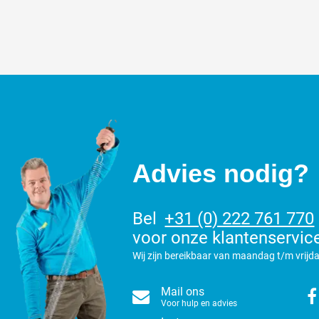
Advies nodig?
Bel
+31 (0) 222 761 770
voor onze klantenservic
Wij zijn bereikbaar van maandag t/m vrijda
Mail ons
Voor hulp en advies