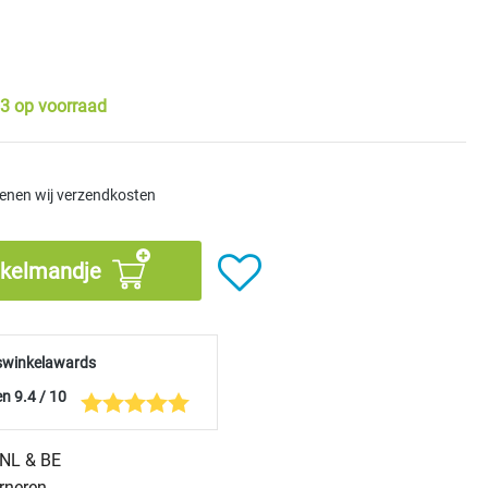
3 op voorraad
kenen wij verzendkosten
nkelmandje
swinkelawards
n 9.4 / 10
n NL & BE
urneren