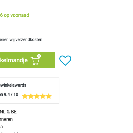
6 op voorraad
kenen wij verzendkosten
nkelmandje
swinkelawards
n 9.4 / 10
n NL & BE
urneren
na