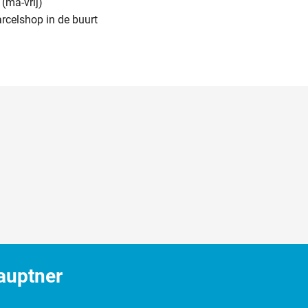
(ma-vrij)
arcelshop in de buurt
auptner