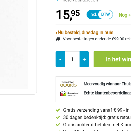
Reserve onderdelen
15,
95
Nog +
Nu besteld, dinsdag in huis
Voor bestellingen onder de €99,00 re
-
+
In het wi
Meervoudig winnaar Thui
Echte klantenbeoordelinge
Gratis verzending vanaf € 99,- i
30 dagen bedenktijd: gratis reto
Gratis achteraf betalen met Klar