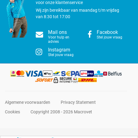
voor onze klantenservice
Wij zijn bereikbaar van maandag t/m vrijdag
van 8:30 tot 17:00
Mail ons
Facebook
Voor hulp en
Stel jouw vraag
advies
Instagram
Stel jouw vraag
Algemene voorwaarden
Privacy Statement
Cookies
Copyright 2008 - 2026 Macrovet