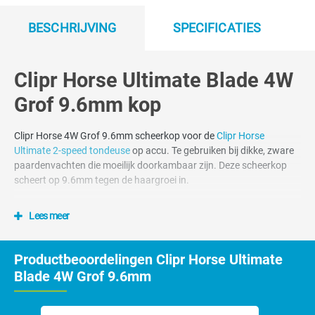
BESCHRIJVING
SPECIFICATIES
Clipr Horse Ultimate Blade 4W
Grof 9.6mm kop
Clipr Horse 4W Grof 9.6mm scheerkop voor de
Clipr Horse
Ultimate 2-speed tondeuse
op accu. Te gebruiken bij dikke, zware
paardenvachten die moeilijk doorkambaar zijn. Deze scheerkop
scheert op 9.6mm tegen de haargroei in.
Clipr. scheerkoppen zijn voor het
Lees meer
universele snap-on scheersysteem
Productbeoordelingen Clipr Horse Ultimate
Het universele snap-on scheerkoppensysteem ook wel het A5 style
Blade 4W Grof 9.6mm
scheerkoppen systeem genoemd. Alle Clipr. Snap-On
scheerkoppen passen op de Clipr Ultimate maar ook op de
tondeuses van andere merken die ook voorzien zijn van het