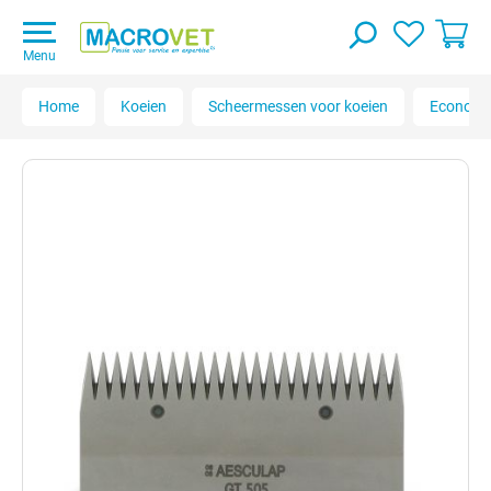
Menu
Home
Koeien
Scheermessen voor koeien
Econom 