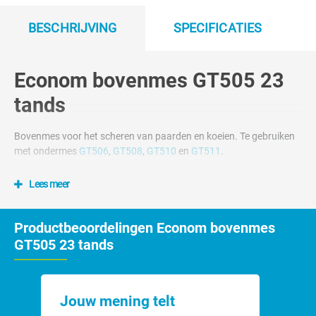
BESCHRIJVING
SPECIFICATIES
Econom bovenmes GT505 23
tands
Bovenmes voor het scheren van paarden en koeien. Te gebruiken
met ondermes
GT506
,
GT508
,
GT510
en
GT511
.
Lees meer
Productbeoordelingen Econom bovenmes
GT505 23 tands
Jouw mening telt