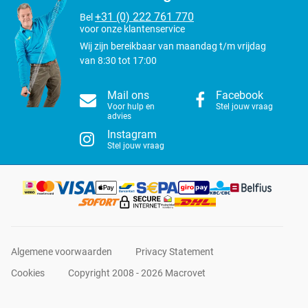
+31 (0) 222 761 770
Bel
voor onze klantenservice
Wij zijn bereikbaar van maandag t/m vrijdag
van 8:30 tot 17:00
Mail ons
Facebook
Voor hulp en
Stel jouw vraag
advies
Instagram
Stel jouw vraag
Algemene voorwaarden
Privacy Statement
Cookies
Copyright 2008 - 2026 Macrovet