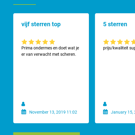
vijf sterren top
5 sterren
Gemiddelde waardering van 5 van 5 sterren
Gemiddelde waard
Prima ondermes en doet wat je
prijs/kwaliteit su
er van verwacht met scheren.
November 13, 2019 11:02
January 15, 