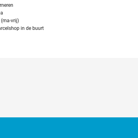
urneren
na
(ma-vrij)
arcelshop in de buurt