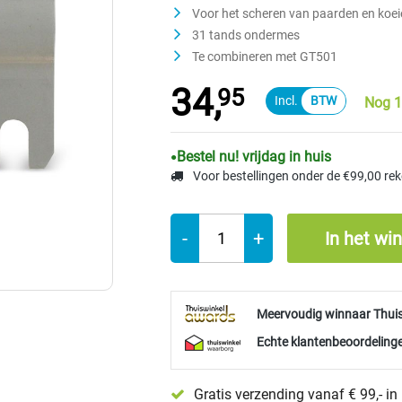
Voor het scheren van paarden en koe
31 tands ondermes
Te combineren met GT501
34,
95
Nog 1
Bestel nu! vrijdag in huis
Voor bestellingen onder de €99,00 re
-
+
In het wi
Meervoudig winnaar Thui
Echte klantenbeoordelinge
Gratis verzending vanaf € 99,- i