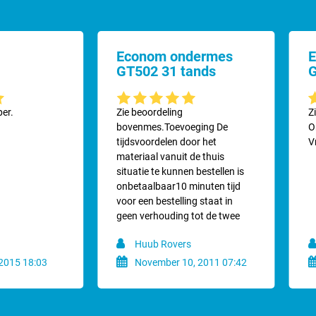
Econom ondermes
E
GT502 31 tands
G
ering van 5 van 5 sterren
Gemiddelde waardering van 5 van 5 sterren
G
per.
Zie beoordeling
Z
bovenmes.Toevoeging De
O
tijdsvoordelen door het
V
materiaal vanuit de thuis
situatie te kunnen bestellen is
onbetaalbaar10 minuten tijd
voor een bestelling staat in
geen verhouding tot de twee
uur tijd inspanning als ik naar
Huub Rovers
de winkel moet...
2015 18:03
November 10, 2011 07:42