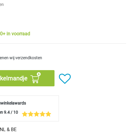
ien
0+ in voorraad
kenen wij verzendkosten
nkelmandje
swinkelawards
n 9.4 / 10
n NL & BE