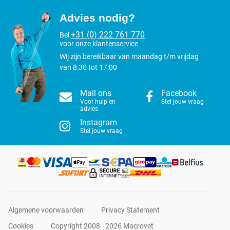
Advies nodig?
+31 (0) 222 761 770
Bel
voor onze klantenservice
Wij zijn bereikbaar van maandag t/m vrijdag
van 8:30 tot 17:00
Mail ons
Facebook
Voor hulp en
Stel jouw vraag
advies
Instagram
Stel jouw vraag
Algemene voorwaarden
Privacy Statement
Cookies
Copyright 2008 - 2026 Macrovet