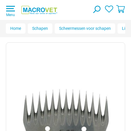
Menu
Home
Schapen
Scheermessen voor schapen
Lisc