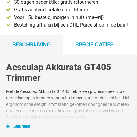
30 dagen bedenktijd: gratis retourneren
Gratis achteraf betalen met Klarna
Voor 15u besteld, morgen in huis (ma-vrij)
Bestelling afhalen bij een DHL Parcelshop in de buurt
BESCHRIJVING
SPECIFICATIES
Aesculap Akkurata GT405
Trimmer
Met de Aesculap Akkurata GT405 heb je een professioneel stuk
gereedschap in handen voor het trimmen van honden, katten. Het
ergonomische design is tot stand gekomen door goed te luisteren
naar veeleisende trimmers die naast prestaties ook veel waarde
hechten aan gebruiksgemak en ergonomie.
Lees meer
De Aesculap Akkurata is geen tondeuse op hele grote honden hele
moeilijke en zware vachten te scheren. Daarvoor is hij te klein en