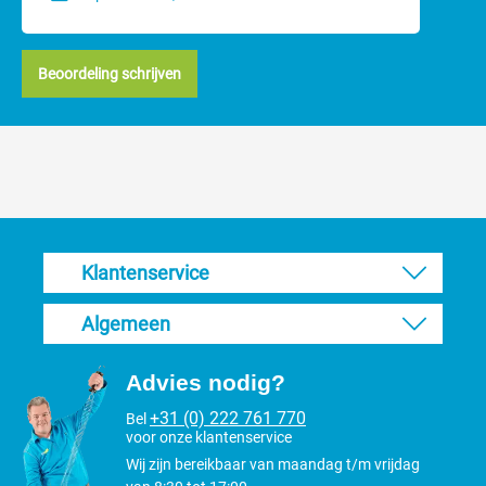
GT804 2 accu`s scheermachine:
Motor: max. 2750 toeren per minuut
Beoordeling schrijven
Spanning: max. 21,6volt
Geluid: <70dB
Gewicht: 1250 gram
Werktijd accu : circa 70 minuten op één Li-ionen accu
Voor de CL GT806 machine kan de GT831 als ook de
GT821
accu
als vervanger gebruikt worden.
10 redenen waarom je de Aesculap
Klantenservice
Econom CL GT806 2 accu`s bij
Macrovet zou kopen
Algemeen
Macrovet is al ruim 50 jaar de specialist op het gebied van
Advies nodig?
scheermachines en hondentondeuses.
+31 (0) 222 761 770
Eerlijke en scherpe prijzen, geen addertjes onder het gras.
Bel
voor onze klantenservice
Een eigen technische dienst voor reparaties en onderhoud.
Alle onderdelen van de door ons verkochte machines in
Wij zijn bereikbaar van maandag t/m vrijdag
voorraad.