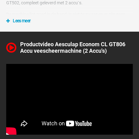
GT502, compleet geleverd met 2 accu`s.
De machine ligt goed in de hand, is niet te zwaar en er zijn geen
storende snoeren. Tevens is de machine zo stil mogelijk ontwikkeld
Lees meer
voor een optimaal scheercomfort voor uw dieren.
De motor komt langzaam op gang (softstart) waardoor de
Productvideo Aesculap Econom CL GT806
levensduur van de motor en de lithium-ion accu wordt verlengd. In
Accu veescheermachine (2 Accu's)
plaats van een aan/uit knop die vaak per ongeluk werd ingedrukt,
is er een elektronische drukbestuurde knop in de behuizing
geintegreerd. De krachtige EC-motor maakt moeiteloos 2750
toeren per minuut.
Waarom kiezen voor de Aesculap
Econom CL GT804 2 accu`s
scheermachine?
Hoge scheersnelheid door hoog toerental
Grote trekkracht door groot motorvermogen
Geringe verwarming door grote luchtdoorvoer capaciteit
Moeiteloos werken door ergonomische vormgeving en