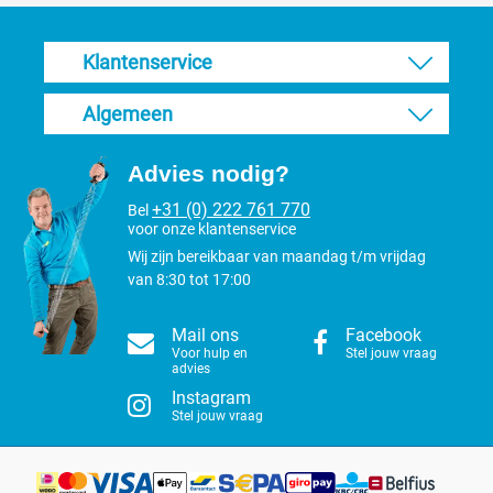
Een keramisch bovenmesje blijft ongeveer tot 5 keer langer scherp
dan de normale scheerkoppen. Ook worden de keramische
Klantenservice
scheerkoppen minder snel warm (mits goed gesmeerd). Een
nadeel is dat de keramische mesjes niet geslepen kunnen worden
Algemeen
en dus vervangen moeten worden op het moment de bot zijn. Er
zijn losse bovenmesjes verkrijgbaar, echter krijg je het beste
resultaat als het grote metalen ondermes dan toch geslepen
Advies nodig?
wordt.
+31 (0) 222 761 770
Bel
voor onze klantenservice
Wij zijn bereikbaar van maandag t/m vrijdag
van 8:30 tot 17:00
Mail ons
Facebook
Voor hulp en
Stel jouw vraag
advies
Instagram
Stel jouw vraag