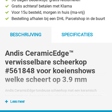
Gratis achteraf betalen met Klarna
Voor 15u besteld, morgen in huis (ma-vrij)
Bestelling afhalen bij een DHL Parcelshop in de buurt
BESCHRIJVING
SPECIFICATIES
Andis CeramicEdge™
verwisselbare scheerkop
#561848 voor koeienshows
welke scheert op 3.9 mm
Andis CeramicEdge tondeuse scheerkop met een keramisch
bovenmesje en dunnere tanden, ideaal te gebruiken voor mooie
overgangen bij wang en nek. Om het blenden van de vacht te
Lees meer
vergemakkelijken. Het keramische bovenmes zorgt dat het blad
koeler werkt en langer scherp blijft dan de stalen mesjes.