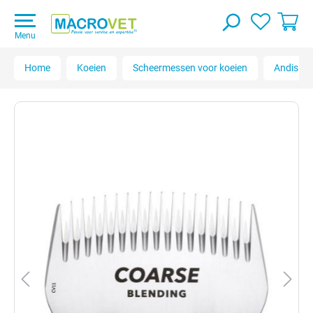
Menu
Home
Koeien
Scheermessen voor koeien
Andis C