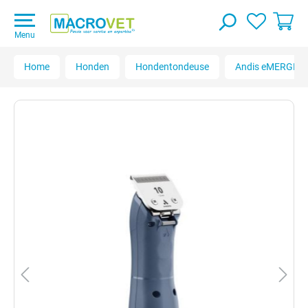
Menu
Home
Honden
Hondentondeuse
Andis eMERGE h