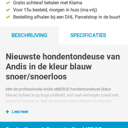
Gratis achteraf betalen met Klarna
Voor 15u besteld, morgen in huis (ma-vrij)
Bestelling afhalen bij een DHL Parcelshop in de buurt
BESCHRIJVING
SPECIFICATIES
Nieuwste hondentondeuse van
Andis in de kleur blauw
snoer/snoerloos
Met de professionele Andis eMERGE hondentondeuse (kleur
blauw) scheer je op hoge snelheid, met veel vermogen zowel met
snoer of snoerloos. Met de ergonomische design handgreep
scheer je moeiteloos door alle soorten hondenvachten.
Lees meer
Met de bijgeleverde lithium-ionbatterij kun je 1,5 uur achtereen
scheren. Laad je ondertussen de batterij op in 60 minuten, dan