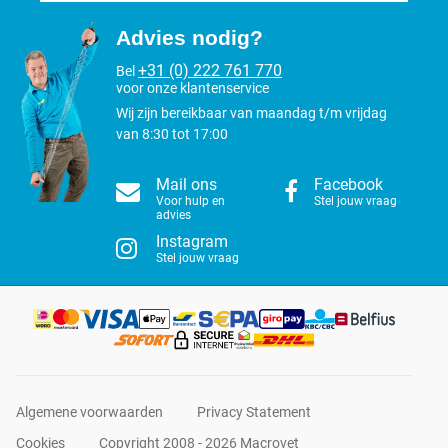
Advies nodig?
+31 (0) 222 761 770
Bel
voor onze klantenservice
Wij zijn bereikbaar van maandag t/m vrijdag
van 8:30 tot 17:00
Mail ons
Facebook
Voor hulp en
Stel jouw vraag
advies
Instagram
Stel jouw vraag
Algemene voorwaarden
Privacy Statement
Cookies
Copyright 2008 - 2026 Macrovet