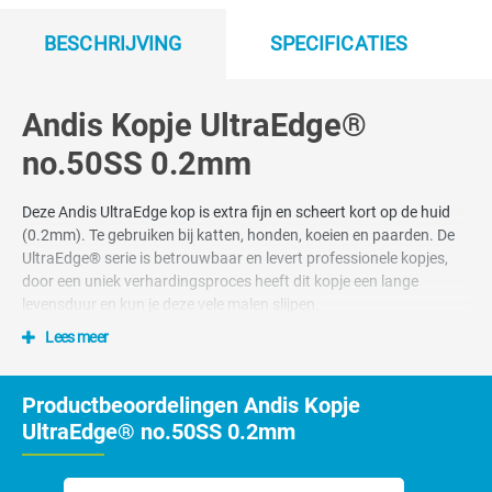
BESCHRIJVING
SPECIFICATIES
Andis Kopje UltraEdge®
no.50SS 0.2mm
Deze Andis UltraEdge kop is extra fijn en scheert kort op de huid
(0.2mm). Te gebruiken bij katten, honden, koeien en paarden. De
UltraEdge® serie is betrouwbaar en levert professionele kopjes,
door een uniek verhardingsproces heeft dit kopje een lange
levensduur en kun je deze vele malen slijpen.
Lees meer
Productbeoordelingen Andis Kopje
UltraEdge® no.50SS 0.2mm