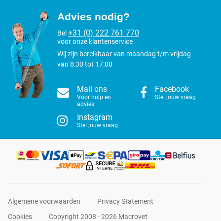
Advies nodig?
+31 (0) 222 761 770
Bel
voor onze klantenservice
Wij zijn bereikbaar van maandag t/m vrijdag
van 8:30 tot 17:00
Mail ons
Facebook
Voor hulp en
Stel jouw vraag
advies
Instagram
Stel jouw vraag
Algemene voorwaarden
Privacy Statement
Cookies
Copyright 2008 - 2026 Macrovet