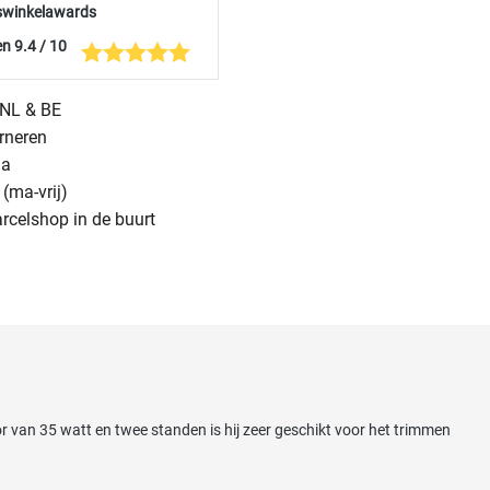
swinkelawards
n 9.4 / 10
n NL & BE
urneren
na
(ma-vrij)
arcelshop in de buurt
 van 35 watt en twee standen is hij zeer geschikt voor het trimmen