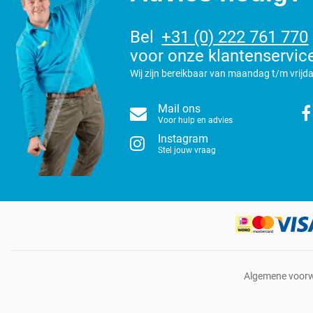
Bel
+31 (0) 222 761 770
voor onze klantenservic
Wij zijn bereikbaar van maandag t/m vrijda
Mail ons
Voor hulp en advies
Instagram
Stel jouw vraag
Algemene voor