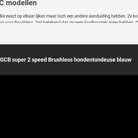
GC modellen
welke exact op elkaar lijken maar toch een andere aanduiding hebben. Ze
at voor Brushless. Dat betekend dat ze geen koolborstels meer hebben. 
ellen in ons assortiment hebben allemaal 2 snelheden en exact dezelfde 
rdeaux rode en blauwe (super 2 speed) op 3000 en 3800 snijbewegingen. S
allersnelste standen zijn eigenlijk bedoeld om hele makkelijke niet te dikk
AGCB super 2 speed Brushless hondentondeuse blauw
s eigenlijk de ideale snelheid voor de gemiddelde vacht.
ge is een aanduiding voor de scheerkoppen van Andis. Dit staat helemaa
.
andaard meegeleverd
e andere tondeuses standaard geleverd met een Andis UltraEdge scheerko
heren van de oren, liezen etc. Scheerkop nummer 10 is als enige kop geschi
jdig en geschikt voor elke vacht. Er is keuze uit ruim
18 verschillende s