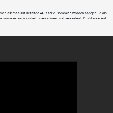
 komen allemaal uit dezelfde AGC serie. Sommige worden aangeduid als
De naamgeving is ondertussen al weer wat verouderd. Op dit moment
motor. De verschillende snelheden worden elektronisch geregeld. De
nellere snijbewegingen overigens niet altijd voordelig. De messen
e vachten sneller te kunnen scheren. Voor hele dikke zware vachten of
l los van de machine zelf. Alle Andis AGC modellen worden met de
p nummer 10 1.6mm. Deze scheerkop is veelzijdig en wordt gebruikt
kt voor gebruik met plastic opzetkammen.
cheerkoppen van Andis
en zelfs de
Oster scheerkoppen
passen perfect