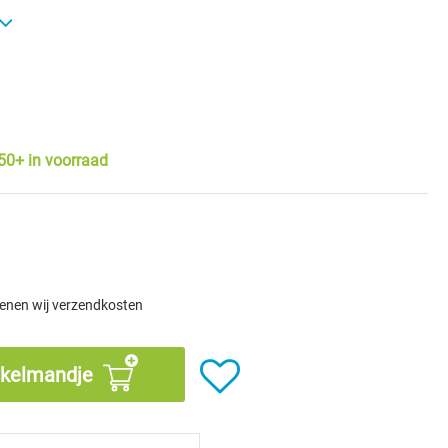
rren
50+ in voorraad
kenen wij verzendkosten
nkelmandje