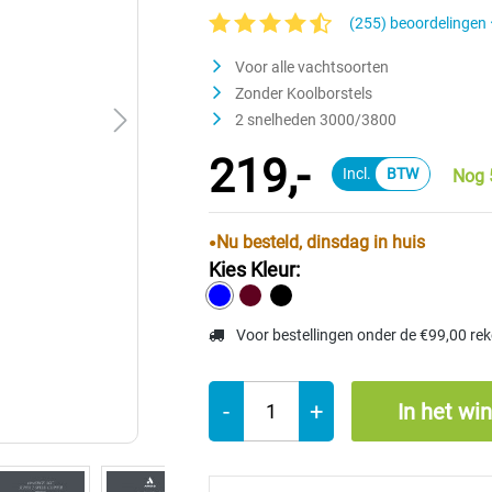
(255) beoordelingen
Gemiddelde waardering van 4.6 van 5 ste
Voor alle vachtsoorten
Zonder Koolborstels
2 snelheden 3000/3800
219,-
Nog 
Nu besteld, dinsdag in huis
Kies Kleur:
Voor bestellingen onder de €99,00 re
-
+
In het wi