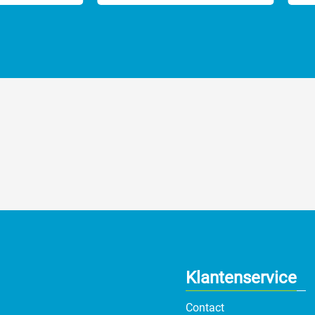
heermachines en hondentondeuses.
.
iet terug naar de fabrikant.
achines.
aanverwante accessoires.
omt.
Klantenservice
Contact