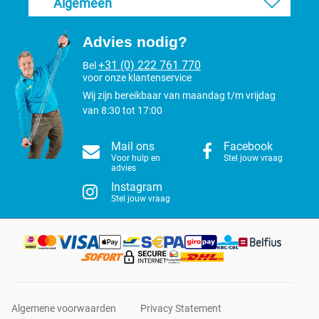
Algemeen
Advies nodig?
+31 (0) 222 761 770
Bel
voor onze klantenservice
Wij zijn bereikbaar van maandag t/m vrijdag
van 8:30 tot 17:00
Mail ons
Facebook
Voor hulp en
Stel jouw vraag
advies
Instagram
Stel jouw vraag
Algemene voorwaarden
Privacy Statement