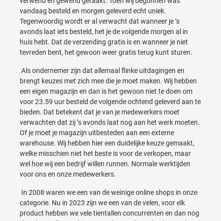
verwend en gewend geraakt. Toen wij begonnen was
vandaag besteld en morgen geleverd echt uniek.
Tegenwoordig wordt er al verwacht dat wanneer je ’s
avonds laat iets besteld, het je de volgende morgen al in
huis hebt. Dat de verzending gratis is en wanneer je niet
tevreden bent, het gewoon weer gratis terug kunt sturen.
Als ondernemer zijn dat allemaal flinke uitdagingen en
brengt keuzes met zich mee die je moet maken. Wij hebben
een eigen magazijn en dan is het gewoon niet te doen om
voor 23.59 uur besteld de volgende ochtend geleverd aan te
bieden. Dat betekent dat je van je medewerkers moet
verwachten dat zij ’s avonds laat nog aan het werk moeten.
Of je moet je magazijn uitbesteden aan een externe
warehouse. Wij hebben hier een duidelijke keuze gemaakt,
welke misschien niet het beste is voor de verkopen, maar
wel hoe wij een bedrijf willen runnen. Normale werktijden
voor ons en onze medewerkers.
In 2008 waren we een van de weinige online shops in onze
categorie. Nu in 2023 zijn we een van de velen, voor elk
product hebben we vele tientallen concurrenten en dan nog