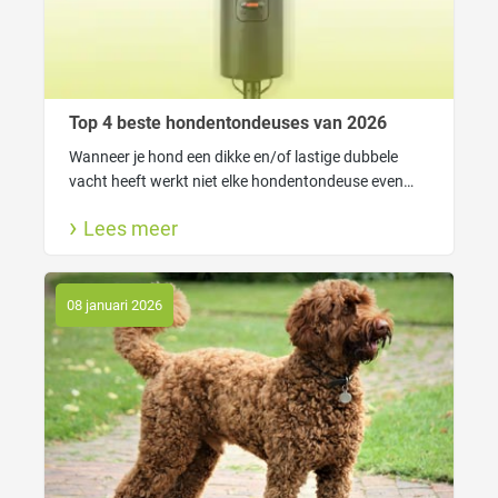
Top 4 beste hondentondeuses van 2026
Wanneer je hond een dikke en/of lastige dubbele
vacht heeft werkt niet elke hondentondeuse even
goed. In dat geval heeft je tondeuse genoeg kracht
Lees meer
nodig om gemakkelijk door de vacht heen te kunnen
komen.
08 januari 2026