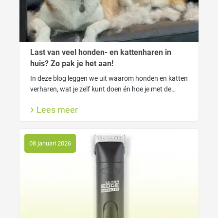
Last van veel honden- en kattenharen in
huis? Zo pak je het aan!
In deze blog leggen we uit waarom honden en katten
verharen, wat je zelf kunt doen én hoe je met de
FUR4 tools van Macrovet haarverlies slim onder
Lees meer
controle krijgt. Voor een schoner huis én een blije
viervoeter.
08 januari 2026