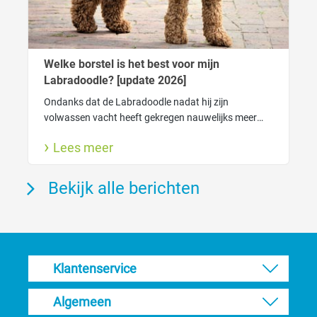
Welke borstel is het best voor mijn
Labradoodle? [update 2026]
Ondanks dat de Labradoodle nadat hij zijn
volwassen vacht heeft gekregen nauwelijks meer
verhaart heeft de vacht wel degelijk verzorging
Lees meer
nodig. Zo houdt je de vacht gezond.
Bekijk alle berichten
Klantenservice
Algemeen