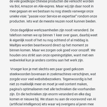
de vele goedkope Chinese producten die verkocht worden
via Bol, Amazon en Alie-expres. Maar wij zijn daar nooit in
mee gegaan en we bestaan nu nog steeds vanwege onze
unieke visie: “passie voor Service en expertise” rondom onze
producten. Iets wat de meeste reuzen nooit kunnen bieden.
Onze dagelijkse werkzaamheden zijn nooit veranderd. De
telefoon nemen we op binnen 1 keer over gaan, daarbij weet
ik eigenlijk nooit of het nu nog ochtend of al middag is.
Mailtjes worden beantwoord direct op het moment ze
binnen komen. Maar we zorgen ook goed voor onszelf. We
houden ons strikt aan onze openingstijden, want met een
webwinkel kun je anders continu aan het werk zijn.
Vroeger kon je met slechts een paar goed gekozen
steekwoorden bovenaan in zoekmachines verschijnen, wat
zorgde voor veel websitebezoekers. Tegenwoordig is het
niet zo makkelijk meer en moet je veel content maken,
pagina’s optimaliseren met alle technieken die voorhanden
zijn. En die technieken zijn enorm veranderd en elke dag
komen er nieuwe bij. We staan nu aan de vooravond van AI
(artificial intelligence) iets waar wij overigens al jaren mee