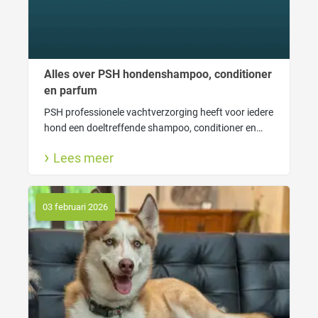
Alles over PSH hondenshampoo, conditioner
en parfum
PSH professionele vachtverzorging heeft voor iedere
hond een doeltreffende shampoo, conditioner en
lekkere hondenparfum. Ook lees je hier waarom
Lees meer
wassen goed is voor jouw hond en wanneer gebruik
je welke shampoo.
03 februari 2026