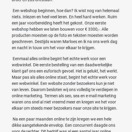
Een webshop beginnen, hoe dan? Ik wist nog van helemaal
niets. Inlezen en heel veel leren. En heel hard werken. Ruim
een jaar voorbereiding heeft het gekost. Onze eerste
webshop hebben we laten bouwen voor € 3300,-. Alle
producten moesten op de foto en teksten moesten worden
geschreven. Destijds waren Marloes en ik na ons werk dag
en nacht in touw om het voor elkaar te krijgen.
Eenmaal alles online begint het echte werk voor een
webwinkel. Die eerste bestelling van een daadwerkelijke
klant gaf ons een euforisch gevoel. Het is gelukt, het werkt.
Maar pas als alles online staat, begint het echte werk voor
een webwinkel. Een website zonder bezoekers kun je niet
van leven. Daarom besloten wij ons volledig te verdiepen in
online marketing. Termen als seo, sea en e-mail marketing
waren ons snel al niet vreemd meer en kregen we het voor
elkaar om steeds meer bezoekers naar onze site te krijgen.
Na een paar maanden online te zijn kregen we een hele
dikke aangetekende envelop. Een concurrent daagde ons
voor de rechter. Dit bedrijf was al een aantal jaar online