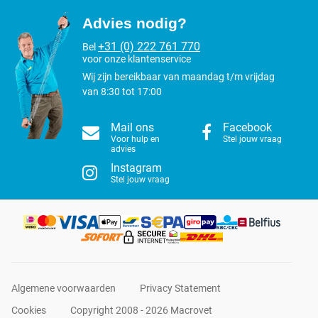
Advies nodig?
+31 (0) 222 761 770
Bel
voor onze klantenservice
Wij zijn bereikbaar van maandag t/m vrijdag
van 8:30 tot 17:00
Mail ons
Facebook
Voor hulp en
Stel jouw vraag
advies
Instagram
Stel jouw vraag
Algemene voorwaarden
Privacy Statement
Cookies
Copyright 2008 - 2026 Macrovet