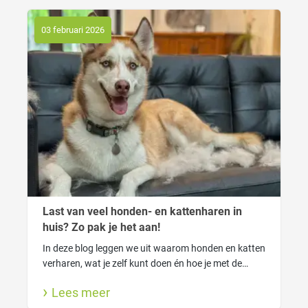
03 februari 2026
Last van veel honden- en kattenharen in
huis? Zo pak je het aan!
In deze blog leggen we uit waarom honden en katten
verharen, wat je zelf kunt doen én hoe je met de
FUR4 tools van Macrovet haarverlies slim onder
Lees meer
controle krijgt. Voor een schoner huis én een blije