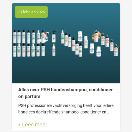
10 februari 2026
Alles over PSH hondenshampoo, conditioner
en parfum
PSH professionele vachtverzorging heeft voor iedere
hond een doeltreffende shampoo, conditioner en
lekkere hondenparfum. Ook lees je hier waarom
Lees meer
wassen goed is voor jouw hond en wanneer gebruik
je welke shampoo.