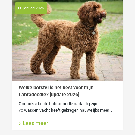
08 januari 2026
Welke borstel is het best voor mijn
Labradoodle? [update 2026]
Ondanks dat de Labradoodle nadat hij zijn
volwassen vacht heeft gekregen nauwelijks meer
verhaart heeft de vacht wel degelijk verzorging
Lees meer
nodig. Zo houdt je de vacht gezond.