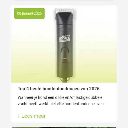
viervoeter.
08 januari 2026
Top 4 beste hondentondeuses van 2026
Wanneer je hond een dikke en/of lastige dubbele
vacht heeft werkt niet elke hondentondeuse even
goed. In dat geval heeft je tondeuse genoeg kracht
Lees meer
nodig om gemakkelijk door de vacht heen te kunnen
komen.