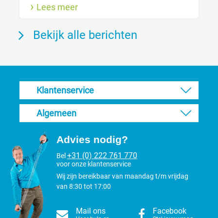
Lees meer
nodig. Zo houdt je de vacht gezond.
Bekijk alle berichten
Klantenservice
Algemeen
Advies nodig?
+31 (0) 222 761 770
Bel
voor onze klantenservice
Wij zijn bereikbaar van maandag t/m vrijdag
van 8:30 tot 17:00
Mail ons
Facebook