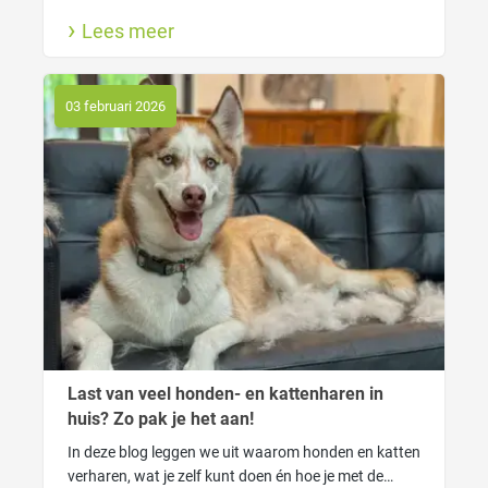
lekkere hondenparfum. Ook lees je hier waarom
Lees meer
wassen goed is voor jouw hond en wanneer gebruik
je welke shampoo.
03 februari 2026
Last van veel honden- en kattenharen in
huis? Zo pak je het aan!
In deze blog leggen we uit waarom honden en katten
verharen, wat je zelf kunt doen én hoe je met de