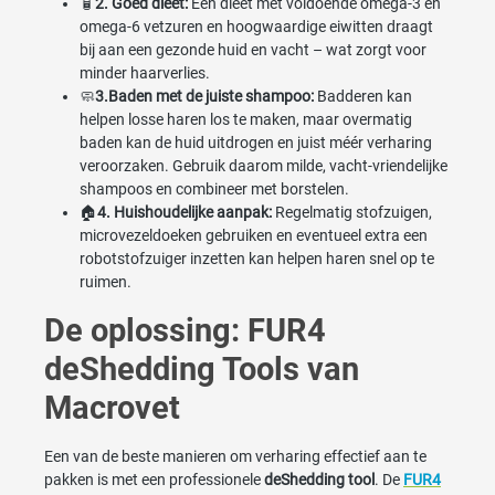
🧴
2. Goed dieet:
Een dieet met voldoende omega-3 en
omega-6 vetzuren en hoogwaardige eiwitten draagt
bij aan een gezonde huid en vacht – wat zorgt voor
minder haarverlies.
🧼
3.Baden met de juiste shampoo:
Badderen kan
helpen losse haren los te maken, maar overmatig
baden kan de huid uitdrogen en juist méér verharing
veroorzaken. Gebruik daarom milde, vacht-vriendelijke
shampoos en combineer met borstelen.
🏠
4. Huishoudelijke aanpak:
Regelmatig stofzuigen,
microvezeldoeken gebruiken en eventueel extra een
robotstofzuiger inzetten kan helpen haren snel op te
ruimen.
De oplossing: FUR4
deShedding Tools van
Macrovet
Een van de beste manieren om verharing effectief aan te
pakken is met een professionele
deShedding tool
. De
FUR4