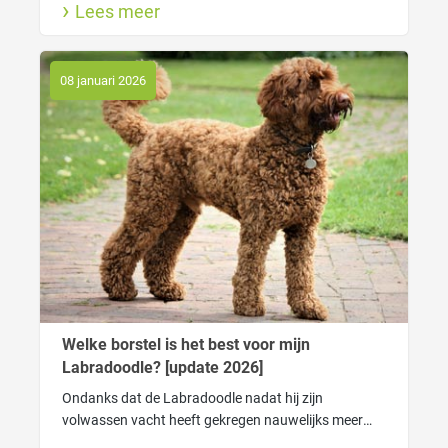
Lees meer
nodig om gemakkelijk door de vacht heen te kunnen
komen.
08 januari 2026
Welke borstel is het best voor mijn
Labradoodle? [update 2026]
Ondanks dat de Labradoodle nadat hij zijn
volwassen vacht heeft gekregen nauwelijks meer
verhaart heeft de vacht wel degelijk verzorging