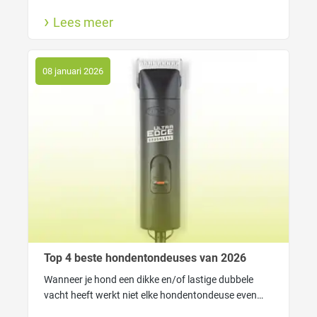
FUR4 tools van Macrovet haarverlies slim onder
Lees meer
controle krijgt. Voor een schoner huis én een blije
viervoeter.
08 januari 2026
Top 4 beste hondentondeuses van 2026
Wanneer je hond een dikke en/of lastige dubbele
vacht heeft werkt niet elke hondentondeuse even
goed. In dat geval heeft je tondeuse genoeg kracht