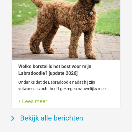
Welke borstel is het best voor mijn
Labradoodle? [update 2026]
Ondanks dat de Labradoodle nadat hij zijn
volwassen vacht heeft gekregen nauwelijks meer
verhaart heeft de vacht wel degelijk verzorging
Lees meer
nodig. Zo houdt je de vacht gezond.
Bekijk alle berichten