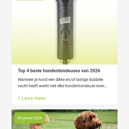
Top 4 beste hondentondeuses van 2026
Wanneer je hond een dikke en/of lastige dubbele
vacht heeft werkt niet elke hondentondeuse even
goed. In dat geval heeft je tondeuse genoeg kracht
Lees meer
nodig om gemakkelijk door de vacht heen te kunnen
komen.
08 januari 2026