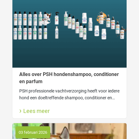
Alles over PSH hondenshampoo, conditioner
en parfum
PSH professionele vachtverzorging heeft voor iedere
hond een doeltreffende shampoo, conditioner en
lekkere hondenparfum. Ook lees je hier waarom
Lees meer
wassen goed is voor jouw hond en wanneer gebruik
je welke shampoo.
03 februari 2026