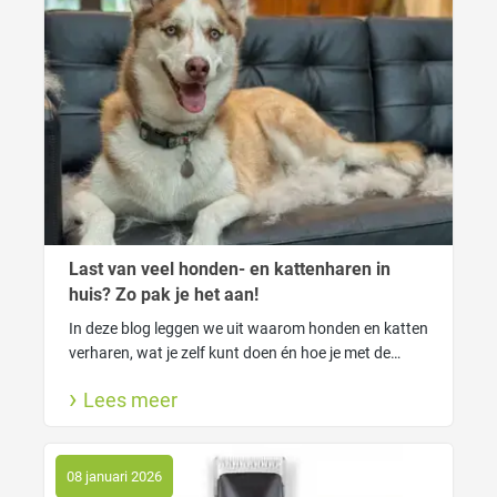
Last van veel honden- en kattenharen in
huis? Zo pak je het aan!
In deze blog leggen we uit waarom honden en katten
verharen, wat je zelf kunt doen én hoe je met de
FUR4 tools van Macrovet haarverlies slim onder
Lees meer
controle krijgt. Voor een schoner huis én een blije
viervoeter.
08 januari 2026