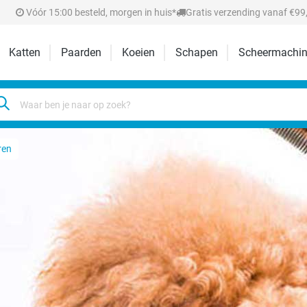
Vóór 15:00 besteld, morgen in huis*
Gratis verzending vanaf €99,
Katten
Paarden
Koeien
Schapen
Scheermachin
ren