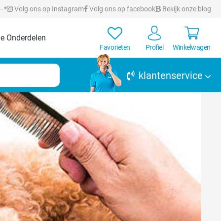
- *
Volg ons op Instagram
Volg ons op facebook
Bekijk onze blog
e Onderdelen
Favorieten
Profiel
Winkelwagen
klantenservice