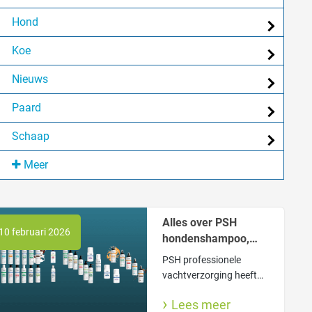
Hond
Koe
Nieuws
Paard
Schaap
Meer
Alles over PSH
10 februari 2026
hondenshampoo,
conditioner en
PSH professionele
parfum
vachtverzorging heeft
voor iedere hond een
Lees meer
doeltreffende shampoo,