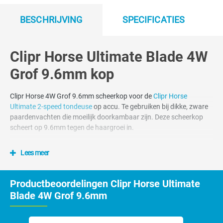
BESCHRIJVING
SPECIFICATIES
Clipr Horse Ultimate Blade 4W
Grof 9.6mm kop
Clipr Horse 4W Grof 9.6mm scheerkop voor de
Clipr Horse
Ultimate 2-speed tondeuse
op accu. Te gebruiken bij dikke, zware
paardenvachten die moeilijk doorkambaar zijn. Deze scheerkop
scheert op 9.6mm tegen de haargroei in.
Clipr. scheerkoppen zijn voor het
Lees meer
universele snap-on scheersysteem
Productbeoordelingen Clipr Horse Ultimate
Het universele snap-on scheerkoppensysteem ook wel het A5 style
Blade 4W Grof 9.6mm
scheerkoppen systeem genoemd. Alle Clipr. Snap-On
scheerkoppen passen op de Clipr Ultimate maar ook op de
tondeuses van andere merken die ook voorzien zijn van het