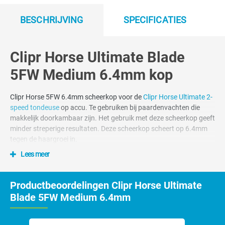
BESCHRIJVING
SPECIFICATIES
Clipr Horse Ultimate Blade
5FW Medium 6.4mm kop
Clipr Horse 5FW 6.4mm scheerkop voor de
Clipr Horse Ultimate 2-
speed tondeuse
op accu. Te gebruiken bij paardenvachten die
makkelijk doorkambaar zijn. Het gebruik met deze scheerkop geeft
minder streperige resultaten. Deze scheerkop scheert op 6.4mm
tegen de haargroei in.
Lees meer
Clipr. scheerkoppen zijn voor het
universele snap-on scheersysteem
Productbeoordelingen Clipr Horse Ultimate
Blade 5FW Medium 6.4mm
Het universele snap-on scheerkoppensysteem ook wel het A5 style
scheerkoppen systeem genoemd. Alle Clipr. Snap-On
scheerkoppen passen op de Clipr Ultimate maar ook op de