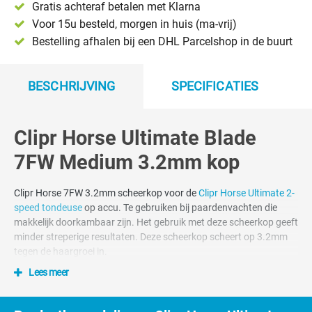
Gratis achteraf betalen met Klarna
Voor 15u besteld, morgen in huis (ma-vrij)
Bestelling afhalen bij een DHL Parcelshop in de buurt
BESCHRIJVING
SPECIFICATIES
Clipr Horse Ultimate Blade
7FW Medium 3.2mm kop
Clipr Horse 7FW 3.2mm scheerkop voor de
Clipr Horse Ultimate 2-
speed tondeuse
op accu. Te gebruiken bij paardenvachten die
makkelijk doorkambaar zijn. Het gebruik met deze scheerkop geeft
minder streperige resultaten. Deze scheerkop scheert op 3.2mm
tegen de haargroei in.
Lees meer
Clipr. scheerkoppen zijn voor het
universele snap-on scheersysteem