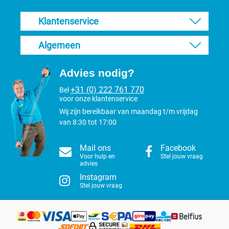
Voor een soepelere/betere scheerervaring is het onderhoud
belangrijk. Onderhoud zoals het insmeren van de scheerkoppen
Klantenservice
voor en na elke 5-10 minuten tijdens het scheren. Hierdoor krijg je
een soepelere en betere scheer ervaring. Wanneer de
Algemeen
scheerervaring van de messen verslechtert zijn de messen bot en
moeten ze dus geslepen worden.
Advies nodig?
Het schoonmaken van de Clipr. Horse
+31 (0) 222 761 770
Bel
tondeuse kopjes
voor onze klantenservice
Wij zijn bereikbaar van maandag t/m vrijdag
Voor een langere levensduur van de scheerkop zelf en de
van 8:30 tot 17:00
snijmessen is het belangrijk om na het gebruik van de Clipr.
tondeuse de kopjes goed schoon te maken. Het schoonmaken van
Mail ons
Facebook
de scheerkoppen is gemakkelijk te doen door ze na het scheren
Voor hulp en
Stel jouw vraag
van de tondeuse af te halen en schoon te maken. Na het
advies
schoonmaken maak je ze droog en vet je ze opnieuw in met olie.
Instagram
Berg vervolgens de scheerkop op een droge warme plaats op. Zo
Stel jouw vraag
voorkom je dat het materiaal gaat roesten of oxideren.