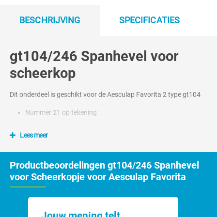
BESCHRIJVING
SPECIFICATIES
gt104/246 Spanhevel voor
scheerkop
Dit onderdeel is geschikt voor de Aesculap Favorita 2 type gt104
Nummer 21 op tekening
Lees meer
Productbeoordelingen gt104/246 Spanhevel
voor Scheerkopje voor Aesculap Favorita
Jouw mening telt