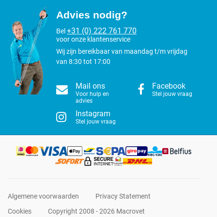
Advies nodig?
+31 (0) 222 761 770
Bel
voor onze klantenservice
Wij zijn bereikbaar van maandag t/m vrijdag
van 8:30 tot 17:00
Mail ons
Facebook
Voor hulp en
Stel jouw vraag
advies
Instagram
Stel jouw vraag
Algemene voorwaarden
Privacy Statement
Cookies
Copyright 2008 - 2026 Macrovet