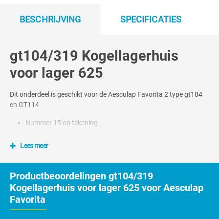
BESCHRIJVING
SPECIFICATIES
gt104/319 Kogellagerhuis
voor lager 625
Dit onderdeel is geschikt voor de Aesculap Favorita 2 type gt104
en GT114
Nummer 15 op tekening
Lees meer
Productbeoordelingen gt104/319
Kogellagerhuis voor lager 625 voor Aesculap
Favorita