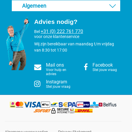
Algemeen
Advies nodig?
+31 (0) 222 761 770
Bel
voor onze klantenservice
Wij zijn bereikbaar van maandag t/m vrijdag
van 8:30 tot 17:00
Mail ons
Facebook
Voor hulp en
Stel jouw vraag
advies
Instagram
Stel jouw vraag