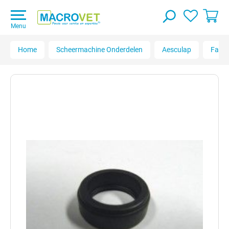
Menu
Home
Scheermachine Onderdelen
Aesculap
Favo