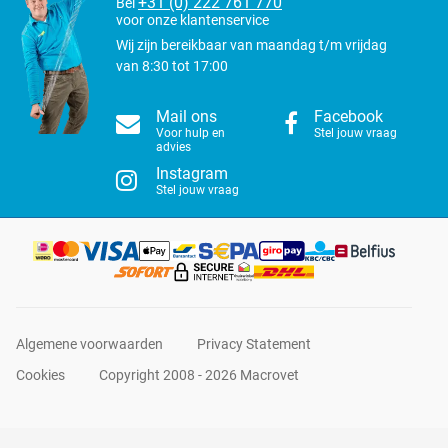
+31 (0) 222 761 770
Bel
voor onze klantenservice
Wij zijn bereikbaar van maandag t/m vrijdag
van 8:30 tot 17:00
Mail ons
Facebook
Voor hulp en
Stel jouw vraag
advies
Instagram
Stel jouw vraag
Algemene voorwaarden
Privacy Statement
Cookies
Copyright 2008 - 2026 Macrovet