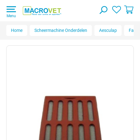
Menu
Home
Scheermachine Onderdelen
Aesculap
Favo