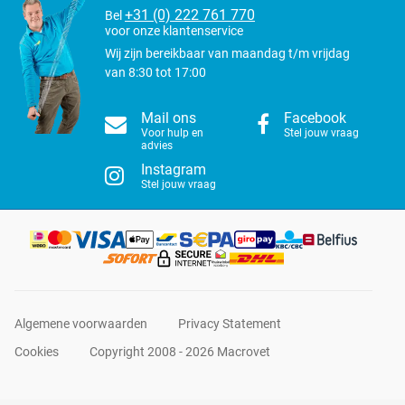
+31 (0) 222 761 770
Bel
voor onze klantenservice
Wij zijn bereikbaar van maandag t/m vrijdag
van 8:30 tot 17:00
Mail ons
Facebook
Voor hulp en
Stel jouw vraag
advies
Instagram
Stel jouw vraag
Algemene voorwaarden
Privacy Statement
Cookies
Copyright 2008 - 2026 Macrovet