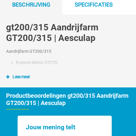
BESCHRIJVING
SPECIFICATIES
gt200/315 Aandrijfarm
GT200/315 | Aesculap
Aandrijfarm GT200/315
Econom Motor GT270
Lees meer
Productbeoordelingen gt200/315 Aandrijfarm
GT200/315 | Aesculap
Jouw mening telt