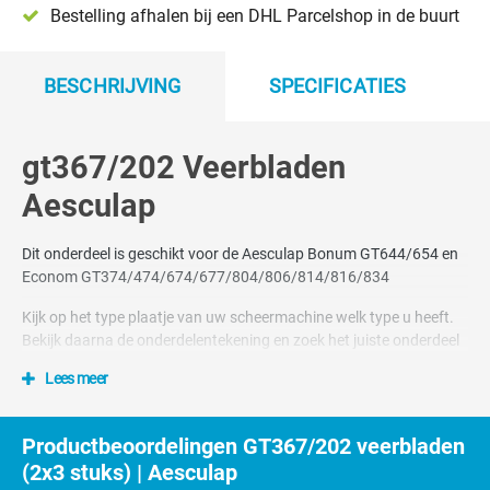
Bestelling afhalen bij een DHL Parcelshop in de buurt
BESCHRIJVING
SPECIFICATIES
gt367/202 Veerbladen
Aesculap
Dit onderdeel is geschikt voor de Aesculap Bonum GT644/654 en
Econom GT374/474/674/677/804/806/814/816/834
Kijk op het type plaatje van uw scheermachine welk type u heeft.
Bekijk daarna de onderdelentekening en zoek het juiste onderdeel
Lees meer
Nummer 36 en 39 op tekening
Dit onderdeel hoort bij paard/vee scheerkop GT367
Productbeoordelingen GT367/202 veerbladen
(2x3 stuks) | Aesculap