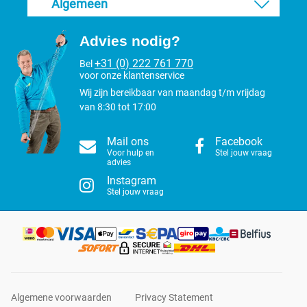
Algemeen
Advies nodig?
+31 (0) 222 761 770
Bel
voor onze klantenservice
Wij zijn bereikbaar van maandag t/m vrijdag
van 8:30 tot 17:00
Mail ons
Facebook
Voor hulp en
Stel jouw vraag
advies
Instagram
Stel jouw vraag
Algemene voorwaarden
Privacy Statement