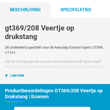
BESCHRIJVING
SPECIFICATIES
gt369/208 Veertje op
drukstang
Dit onderdeel is geschikt voor de Aesculap Econom type's: GT394,
GT494
Kijk op het type plaatje van uw scheermachine welk type u heeft.
Bekijk daarna de onderdelentekening en zoek het juiste onderdeel
Lees meer
Nummer 50 en 53 op tekening
Dit onderdeel hoort bij schaap scheerkop GT369
Productbeoordelingen GT369/208 Veertje op
Drukstang | Econom