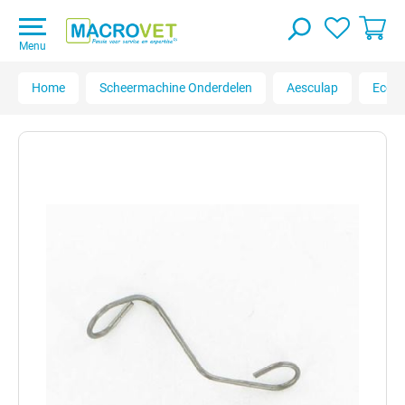
Menu
Home
Scheermachine Onderdelen
Aesculap
Econo