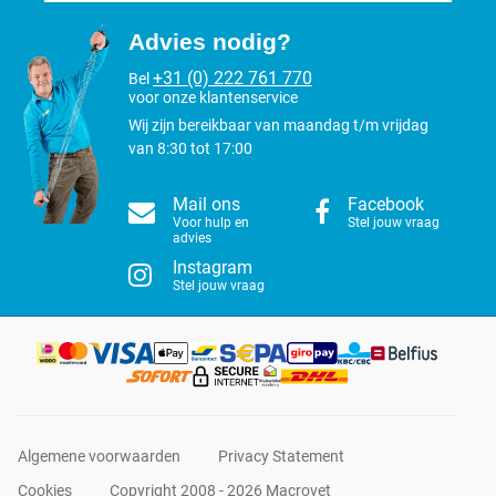
Advies nodig?
+31 (0) 222 761 770
Bel
voor onze klantenservice
Wij zijn bereikbaar van maandag t/m vrijdag
van 8:30 tot 17:00
Mail ons
Facebook
Voor hulp en
Stel jouw vraag
advies
Instagram
Stel jouw vraag
Algemene voorwaarden
Privacy Statement
Cookies
Copyright 2008 - 2026 Macrovet