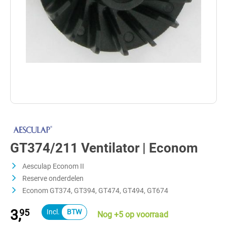
GT374/211 Ventilator | Econom
Aesculap Econom II
Reserve onderdelen
Econom GT374, GT394, GT474, GT494, GT674
3,
95
Nog +5 op voorraad