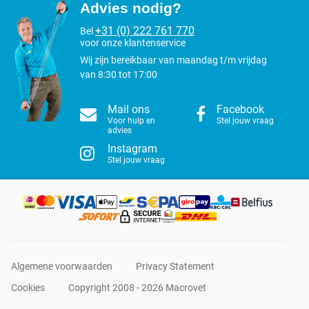
Advies nodig?
+31 (0) 222 761 770
Bel
voor onze klantenservice
Wij zijn bereikbaar van maandag t/m vrijdag
van 8:30 tot 17:00
Mail ons
Facebook
Voor hulp en
Stel jouw vraag
advies
Instagram
Stel jouw vraag
Algemene voorwaarden
Privacy Statement
Cookies
Copyright 2008 - 2026 Macrovet