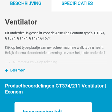
BESCHRIJVING
SPECIFICATIES
Ventilator
Dit onderdeel is geschikt voor de Aesculap Econom type's: GT374,
GT394, GT474, GT494,GT674
Kijk op het type plaatje van uw scheermachine welk type u heeft.
Bekijk daarna de onderdelentekening en zoek het juiste onderdeel
Nummer 4 en 24 op tekening
Lees meer
Productbeoordelingen GT374/211 Ventilator |
Econom
Jouw mening telt