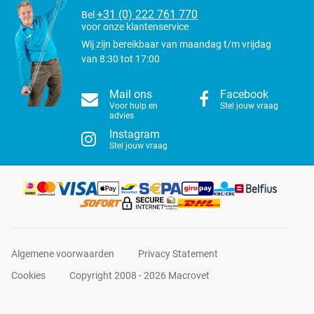
+31 (0) 222 761 770
Bel
voor onze klantenservice
Wij zijn bereikbaar van maandag t/m vrijdag
van 8:30 tot 17:00
Mail ons
Facebook
Voor hulp en
Stel jouw vraag
advies
Instagram
Stel jouw vraag
Algemene voorwaarden
Privacy Statement
Cookies
Copyright 2008 - 2026 Macrovet