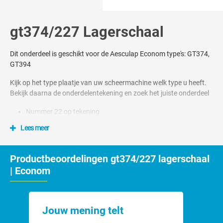
gt374/227 Lagerschaal
Dit onderdeel is geschikt voor de Aesculap Econom type's: GT374,
GT394
Kijk op het type plaatje van uw scheermachine welk type u heeft.
Bekijk daarna de onderdelentekening en zoek het juiste onderdeel
Nummer 22 op tekening
Lees meer
Productbeoordelingen gt374/227 lagerschaal
| Econom
Jouw mening telt