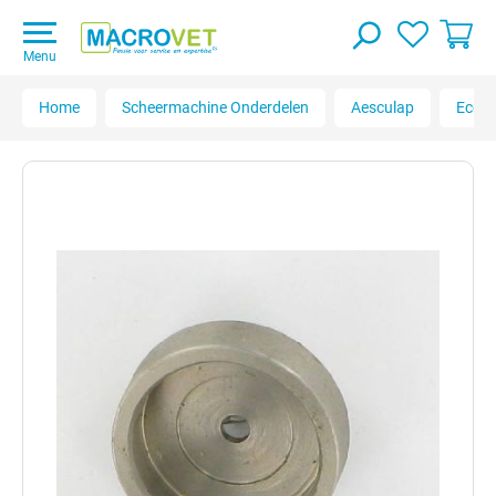
Menu
Home
Scheermachine Onderdelen
Aesculap
Econo